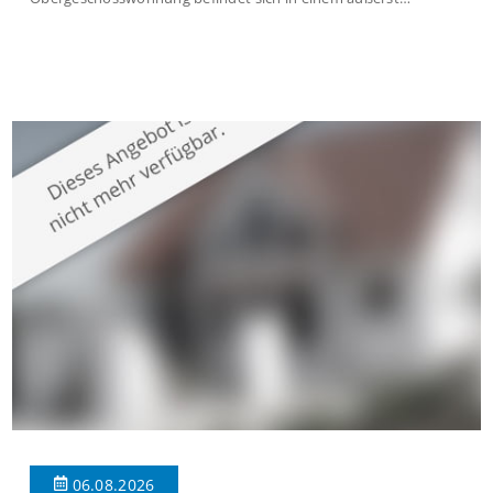
gepflegten Mehrfamilienhaus in begehrter Wohnlage von
Krefeld-Bockum. Mit einer Wohnfläche von ca. 114 m²
überzeugt die Immobilie durch einen durchdachten Grundriss,
großzügige Räume und eine hochwertige Ausstattung, die
modernen Wohnkomfort mit einem stilvollen Ambiente
verbindet. Der […]
06.08.2026