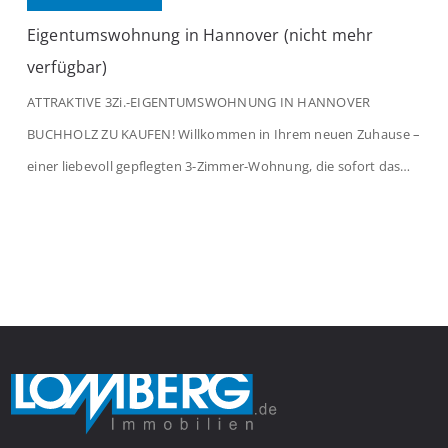
Eigentumswohnung in Hannover (nicht mehr
verfügbar)
ATTRAKTIVE 3Zi.-EIGENTUMSWOHNUNG IN HANNOVER
BUCHHOLZ ZU KAUFEN! Willkommen in Ihrem neuen Zuhause –
einer liebevoll gepflegten 3-Zimmer-Wohnung, die sofort das
Gefühl von Ankommen vermittelt. Der helle Flur mit
Einbauspots empfängt Sie herzlich und macht Lust auf mehr.
Das großzügige Wohnzimmer begeistert mit einem breiten
Fenster, viel Tageslicht und Blick ins satte Grün der Bäume – […]