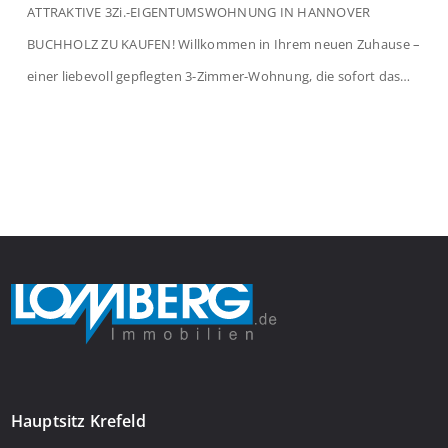
ATTRAKTIVE 3Zi.-EIGENTUMSWOHNUNG IN HANNOVER
BUCHHOLZ ZU KAUFEN! Willkommen in Ihrem neuen Zuhause –
einer liebevoll gepflegten 3-Zimmer-Wohnung, die sofort das
Gefühl von Ankommen vermittelt. Der helle Flur mit
Einbauspots empfängt Sie herzlich und macht Lust auf mehr.
Das großzügige Wohnzimmer begeistert mit einem breiten
Fenster, viel Tageslicht und Blick ins satte Grün der Bäume – […]
Hauptsitz Krefeld