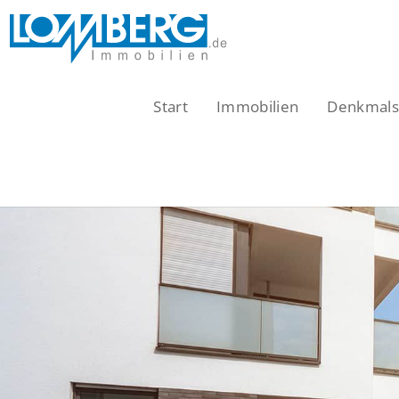
Zum
Inhalt
springen
Start
Immobilien
Denkmalsc