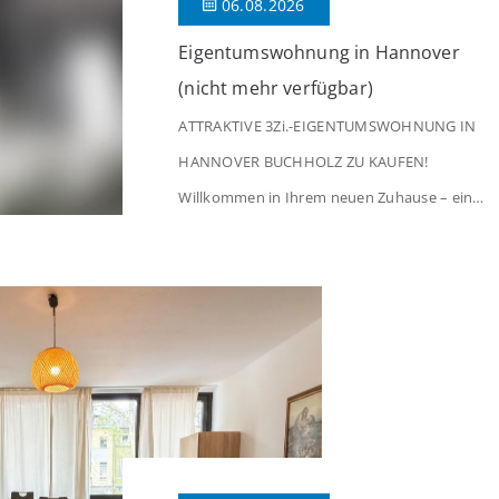
06.08.2026
Eigentumswohnung in Hannover
(nicht mehr verfügbar)
ATTRAKTIVE 3Zi.-EIGENTUMSWOHNUNG IN
HANNOVER BUCHHOLZ ZU KAUFEN!
Willkommen in Ihrem neuen Zuhause – einer
liebevoll gepflegten 3-Zimmer-Wohnung, die
sofort das Gefühl von Ankommen
vermittelt. Der helle Flur mit Einbauspots
empfängt Sie herzlich und macht Lust auf
mehr. Das großzügige Wohnzimmer
begeistert mit einem breiten Fenster, viel
Tageslicht und Blick ins satte Grün der
Bäume – […]