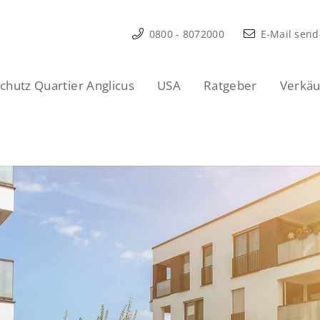
0800 - 8072000
E-Mail sen
hutz Quartier Anglicus
USA
Ratgeber
Verkäu