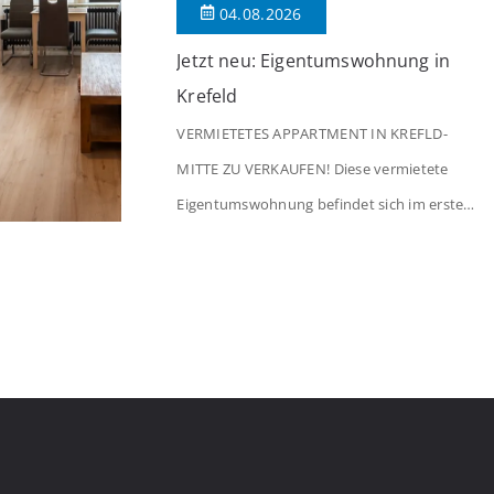
04.08.2026
Jetzt neu: Eigentumswohnung in
Krefeld
VERMIETETES APPARTMENT IN KREFLD-
MITTE ZU VERKAUFEN! Diese vermietete
Eigentumswohnung befindet sich im ersten
Stock eines Mehrfamilienhauses aus dem
Jahr 1975 mit insgesamt 39 Wohneinheiten
und 2 Ladenlokalen. Die Wohnung verfügt
über 34 m² Wohnfläche., welche sich wie
folgt aufteilen: Beim Betreten der Wohnung
befinden Sie sich in einer praktischen Diele,
welche ausreichend Platz für eine […]