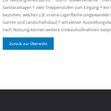
zur Nutzung eines Büros: * 300 m² Gewerbefläche * meh
Sanitäranlagen * zwei Treppenstufen zum Eingang * ein
bestehen, welches z.B. in eine Lagerfläche umgewandelt 
Garten und Landschaftsbau) * attraktiver Ausstellungsbe
nach Nutzung können weitere Umbaumaßnahmen bespr
Zurück zur Übersicht