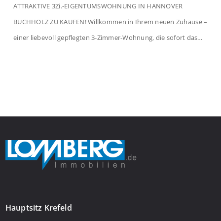
ATTRAKTIVE 3Zi.-EIGENTUMSWOHNUNG IN HANNOVER
BUCHHOLZ ZU KAUFEN! Willkommen in Ihrem neuen Zuhause –
einer liebevoll gepflegten 3-Zimmer-Wohnung, die sofort das
Gefühl von Ankommen vermittelt. Der helle Flur mit
Einbauspots empfängt Sie herzlich und macht Lust auf mehr.
Das großzügige Wohnzimmer begeistert mit einem breiten
Fenster, viel Tageslicht und Blick ins satte Grün der Bäume – […]
Hauptsitz Krefeld