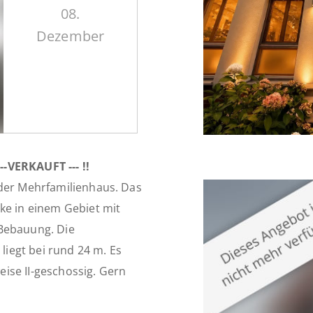
08.
Dezember
-VERKAUFT --- !!
oder Mehrfamilienhaus. Das
ke in einem Gebiet mit
)Bebauung. Die
 liegt bei rund 24 m. Es
ise II-geschossig. Gern