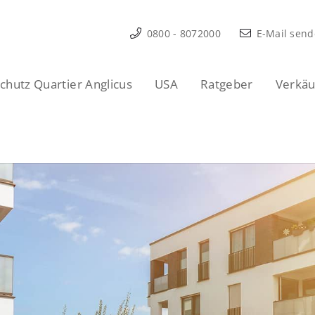
0800 - 8072000
E-Mail sen
hutz Quartier Anglicus
USA
Ratgeber
Verkäu