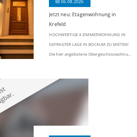
06.08.2026
Jetzt neu: Etagenwohnung in
Krefeld
HOCHWERTIGE 4 ZIMMERWOHNUNG IN
GEFRAGTER LAGE IN BOCKUM ZU MIETEN!
Die hier angebotene Obergeschosswohnung
befindet sich in einem äußerst gepflegten
Mehrfamilienhaus in begehrter Wohnlage
von Krefeld-Bockum. Mit einer Wohnfläche
von ca. 114 m² überzeugt die Immobilie
durch einen durchdachten Grundriss,
großzügige Räume und eine hochwertige
Ausstattung, die modernen Wohnkomfort
mit einem stilvollen Ambiente verbindet. Der