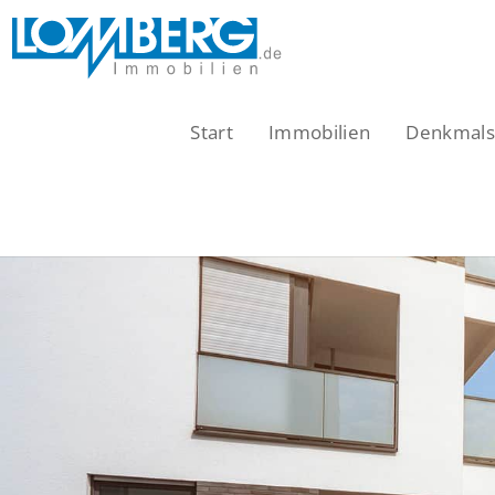
Zum
Inhalt
springen
Start
Immobilien
Denkmalsc