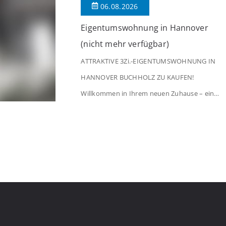
06.08.2026
[…]
Eigentumswohnung in Hannover
(nicht mehr verfügbar)
ATTRAKTIVE 3Zi.-EIGENTUMSWOHNUNG IN
HANNOVER BUCHHOLZ ZU KAUFEN!
Willkommen in Ihrem neuen Zuhause – einer
liebevoll gepflegten 3-Zimmer-Wohnung, die
sofort das Gefühl von Ankommen
vermittelt. Der helle Flur mit Einbauspots
empfängt Sie herzlich und macht Lust auf
mehr. Das großzügige Wohnzimmer
begeistert mit einem breiten Fenster, viel
Tageslicht und Blick ins satte Grün der
Bäume – […]