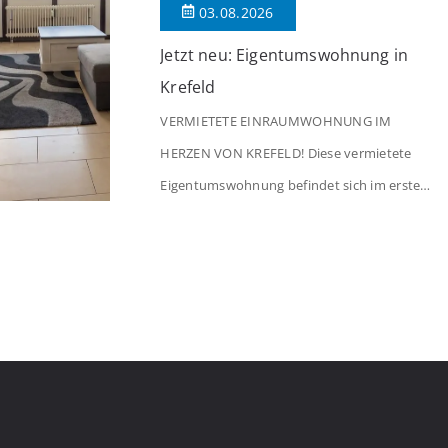
03.08.2026
Jetzt neu: Eigentumswohnung in
Krefeld
VERMIETETE EINRAUMWOHNUNG IM
HERZEN VON KREFELD! Diese vermietete
Eigentumswohnung befindet sich im ersten
Stock eines Mehrfamilienhauses aus dem
Jahr 1975 mit insgesamt 39 Wohneinheiten.
Die Wohnung verfügt über 35 m²
Wohnfläche., welche sich wie folgt aufteilen:
Beim Betreten der Wohnung befinden Sie
sich in einer praktischen Diele, welche
ausreichend Platz für eine Garderobe bietet.
Von […]