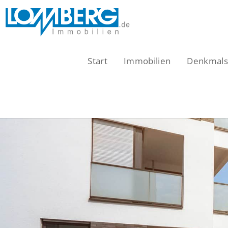
Zum
Inhalt
springen
Start
Immobilien
Denkmalsc