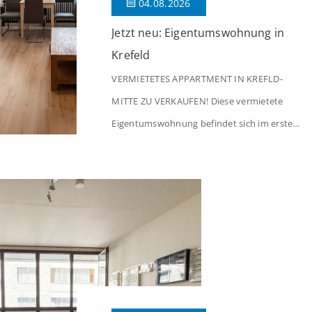
04.08.2026
Jetzt neu: Eigentumswohnung in
Krefeld
VERMIETETES APPARTMENT IN KREFLD-
MITTE ZU VERKAUFEN! Diese vermietete
Eigentumswohnung befindet sich im ersten
Stock eines Mehrfamilienhauses aus dem
Jahr 1975 mit insgesamt 39 Wohneinheiten
und 2 Ladenlokalen. Die Wohnung verfügt
über 34 m² Wohnfläche., welche sich wie
folgt aufteilen: Beim Betreten der Wohnung
befinden Sie sich in einer praktischen Diele,
welche ausreichend Platz für eine […]