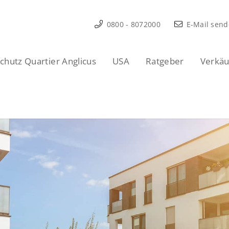
0800 - 8072000
E-Mail sen
hutz Quartier Anglicus
USA
Ratgeber
Verkäu