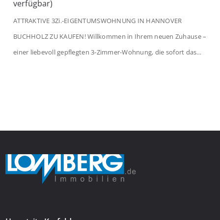
verfügbar)
ATTRAKTIVE 3Zi.-EIGENTUMSWOHNUNG IN HANNOVER
BUCHHOLZ ZU KAUFEN! Willkommen in Ihrem neuen Zuhause –
einer liebevoll gepflegten 3-Zimmer-Wohnung, die sofort das
Gefühl von Ankommen vermittelt. Der helle Flur mit
Einbauspots empfängt Sie herzlich und macht Lust auf mehr.
Das großzügige Wohnzimmer begeistert mit einem breiten
Fenster, viel Tageslicht und Blick ins satte Grün der Bäume – […]