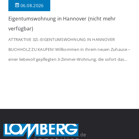
06.08.2026
Eigentumswohnung in Hannover (nicht mehr
verfügbar)
ATTRAKTIVE 3Zi.-EIGENTUMSWOHNUNG IN HANNOVER
BUCHHOLZ ZU KAUFEN! Willkommen in Ihrem neuen Zuhause –
einer liebevoll gepflegten 3-Zimmer-Wohnung, die sofort das
Gefühl von Ankommen vermittelt. Der helle Flur mit
Einbauspots empfängt Sie herzlich und macht Lust auf mehr.
Das großzügige Wohnzimmer begeistert mit einem breiten
Fenster, viel Tageslicht und Blick ins satte Grün der Bäume – […]