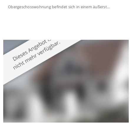
Obergeschosswohnung befindet sich in einem äußerst
gepflegten Mehrfamilienhaus in begehrter Wohnlage von
Krefeld-Bockum. Mit einer Wohnfläche von ca. 114 m²
überzeugt die Immobilie durch einen durchdachten Grundriss,
großzügige Räume und eine hochwertige Ausstattung, die
modernen Wohnkomfort mit einem stilvollen Ambiente
verbindet. Der […]