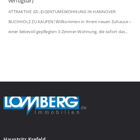
verfügbar)
ATTRAKTIVE 3Zi.-EIGENTUMSWOHNUNG IN HANNOVER
BUCHHOLZ ZU KAUFEN! Willkommen in Ihrem neuen Zuhause –
einer liebevoll gepflegten 3-Zimmer-Wohnung, die sofort das
Gefühl von Ankommen vermittelt. Der helle Flur mit
Einbauspots empfängt Sie herzlich und macht Lust auf mehr.
Das großzügige Wohnzimmer begeistert mit einem breiten
Fenster, viel Tageslicht und Blick ins satte Grün der Bäume – […]
Hauptsitz Krefeld