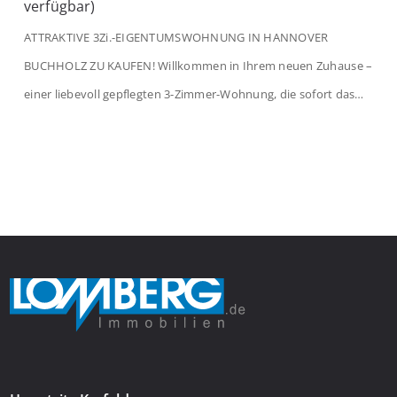
verfügbar)
ATTRAKTIVE 3Zi.-EIGENTUMSWOHNUNG IN HANNOVER
BUCHHOLZ ZU KAUFEN! Willkommen in Ihrem neuen Zuhause –
einer liebevoll gepflegten 3-Zimmer-Wohnung, die sofort das
Gefühl von Ankommen vermittelt. Der helle Flur mit
Einbauspots empfängt Sie herzlich und macht Lust auf mehr.
Das großzügige Wohnzimmer begeistert mit einem breiten
Fenster, viel Tageslicht und Blick ins satte Grün der Bäume – […]