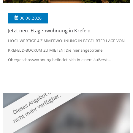
06.08.2026
Jetzt neu: Etagenwohnung in Krefeld
HOCHWERTIGE 4 ZIMMERWOHNUNG IN BEGEHRTER LAGE VON
KREFELD-BOCKUM ZU MIETEN! Die hier angebotene
Obergeschosswohnung befindet sich in einem äußerst
gepflegten Mehrfamilienhaus in begehrter Wohnlage von
Krefeld-Bockum. Mit einer Wohnfläche von ca. 114 m²
überzeugt die Immobilie durch einen durchdachten Grundriss,
großzügige Räume und eine hochwertige Ausstattung, die
modernen Wohnkomfort mit einem stilvollen Ambiente
verbindet. Der […]