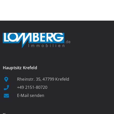
Das großzügige Wohnzimmer begeistert mit einem breiten
Fenster, viel Tageslicht und Blick ins satte Grün der Bäume – […]
Hauptsitz Krefeld
Rheinstr. 35, 47799 Krefeld
+49 2151-80720
E-Mail senden