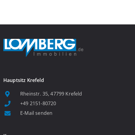
Das großzügige Wohnzimmer begeistert mit einem breiten
Fenster, viel Tageslicht und Blick ins satte Grün der Bäume – […]
Hauptsitz Krefeld
Rheinstr. 35, 47799 Krefeld
+49 2151-80720
E-Mail senden