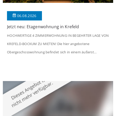
06.08.2026
Jetzt neu: Etagenwohnung in Krefeld
HOCHWERTIGE 4 ZIMMERWOHNUNG IN BEGEHRTER LAGE VON
KREFELD-BOCKUM ZU MIETEN! Die hier angebotene
Obergeschosswohnung befindet sich in einem äußerst
gepflegten Mehrfamilienhaus in begehrter Wohnlage von
Krefeld-Bockum. Mit einer Wohnfläche von ca. 114 m²
überzeugt die Immobilie durch einen durchdachten Grundriss,
großzügige Räume und eine hochwertige Ausstattung, die
modernen Wohnkomfort mit einem stilvollen Ambiente
verbindet. Der […]