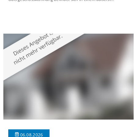
gepflegten Mehrfamilienhaus in begehrter Wohnlage von
Krefeld-Bockum. Mit einer Wohnfläche von ca. 114 m²
überzeugt die Immobilie durch einen durchdachten Grundriss,
großzügige Räume und eine hochwertige Ausstattung, die
modernen Wohnkomfort mit einem stilvollen Ambiente
verbindet. Der […]
06.08.2026