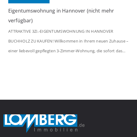
Eigentumswohnung in Hannover (nicht mehr
verfügbar)
ATTRAKTIVE 3Zi.-EIGENTUMSWOHNUNG IN HANNOVER
BUCHHOLZ ZU KAUFEN! Willkommen in Ihrem neuen Zuhause –
einer liebevoll gepflegten 3-Zimmer-Wohnung, die sofort das
Gefühl von Ankommen vermittelt. Der helle Flur mit
Einbauspots empfängt Sie herzlich und macht Lust auf mehr.
Das großzügige Wohnzimmer begeistert mit einem breiten
Fenster, viel Tageslicht und Blick ins satte Grün der Bäume – […]