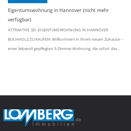
Eigentumswohnung in Hannover (nicht mehr
verfügbar)
ATTRAKTIVE 3Zi.-EIGENTUMSWOHNUNG IN HANNOVER
BUCHHOLZ ZU KAUFEN! Willkommen in Ihrem neuen Zuhause –
einer liebevoll gepflegten 3-Zimmer-Wohnung, die sofort das
Gefühl von Ankommen vermittelt. Der helle Flur mit
Einbauspots empfängt Sie herzlich und macht Lust auf mehr.
Das großzügige Wohnzimmer begeistert mit einem breiten
Fenster, viel Tageslicht und Blick ins satte Grün der Bäume – […]