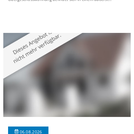
gepflegten Mehrfamilienhaus in begehrter Wohnlage von
Krefeld-Bockum. Mit einer Wohnfläche von ca. 114 m²
überzeugt die Immobilie durch einen durchdachten Grundriss,
großzügige Räume und eine hochwertige Ausstattung, die
modernen Wohnkomfort mit einem stilvollen Ambiente
verbindet. Der […]
06.08.2026