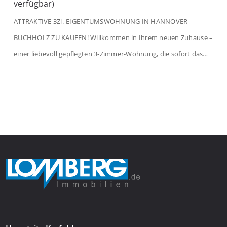
verfügbar)
ATTRAKTIVE 3Zi.-EIGENTUMSWOHNUNG IN HANNOVER
BUCHHOLZ ZU KAUFEN! Willkommen in Ihrem neuen Zuhause –
einer liebevoll gepflegten 3-Zimmer-Wohnung, die sofort das
Gefühl von Ankommen vermittelt. Der helle Flur mit
Einbauspots empfängt Sie herzlich und macht Lust auf mehr.
Das großzügige Wohnzimmer begeistert mit einem breiten
Fenster, viel Tageslicht und Blick ins satte Grün der Bäume – […]