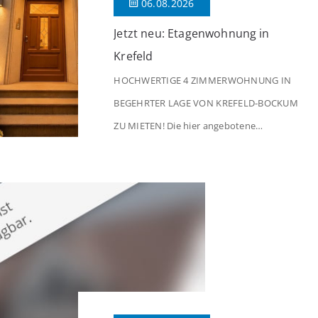
06.08.2026
Jetzt neu: Etagenwohnung in
Krefeld
HOCHWERTIGE 4 ZIMMERWOHNUNG IN
BEGEHRTER LAGE VON KREFELD-BOCKUM
ZU MIETEN! Die hier angebotene
Obergeschosswohnung befindet sich in
einem äußerst gepflegten Mehrfamilienhaus
in begehrter Wohnlage von Krefeld-Bockum.
Mit einer Wohnfläche von ca. 114 m²
überzeugt die Immobilie durch einen
durchdachten Grundriss, großzügige Räume
und eine hochwertige Ausstattung, die
modernen Wohnkomfort mit einem