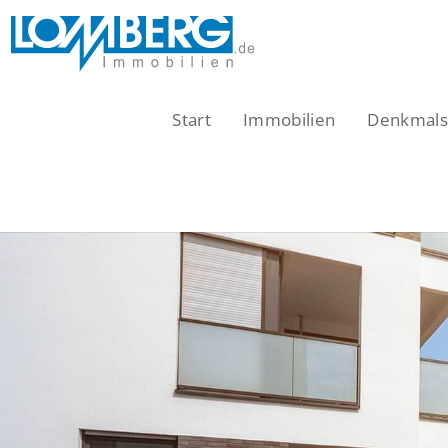
Zum
Inhalt
springen
Start
Immobilien
Denkmalsc