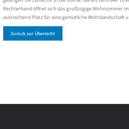
gelangen Sie zunächst in die Küche, die als zentraler Dr
Rechterhand öffnet sich das großzügige Wohnzimmer mit
ausreichend Platz für eine gemütliche Wohnlandschaft un
Zurück zur Übersicht