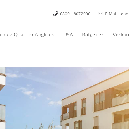
0800 - 8072000
E-Mail sen
hutz Quartier Anglicus
USA
Ratgeber
Verkäu