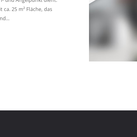
eh- und Angelpunkt dient.
 ca. 25 m² Fläche, das
d...