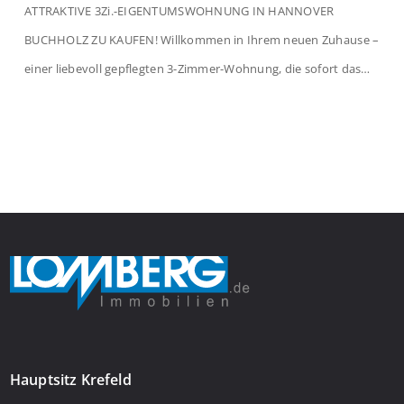
ATTRAKTIVE 3Zi.-EIGENTUMSWOHNUNG IN HANNOVER
BUCHHOLZ ZU KAUFEN! Willkommen in Ihrem neuen Zuhause –
einer liebevoll gepflegten 3-Zimmer-Wohnung, die sofort das
Gefühl von Ankommen vermittelt. Der helle Flur mit
Einbauspots empfängt Sie herzlich und macht Lust auf mehr.
Das großzügige Wohnzimmer begeistert mit einem breiten
Fenster, viel Tageslicht und Blick ins satte Grün der Bäume – […]
Hauptsitz Krefeld