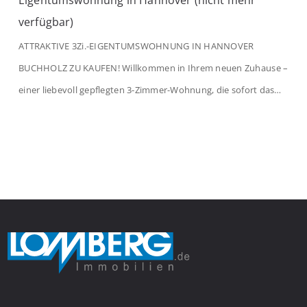
Eigentumswohnung in Hannover (nicht mehr
verfügbar)
ATTRAKTIVE 3Zi.-EIGENTUMSWOHNUNG IN HANNOVER
BUCHHOLZ ZU KAUFEN! Willkommen in Ihrem neuen Zuhause –
einer liebevoll gepflegten 3-Zimmer-Wohnung, die sofort das
Gefühl von Ankommen vermittelt. Der helle Flur mit
Einbauspots empfängt Sie herzlich und macht Lust auf mehr.
Das großzügige Wohnzimmer begeistert mit einem breiten
Fenster, viel Tageslicht und Blick ins satte Grün der Bäume – […]