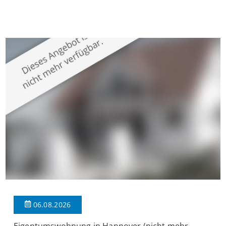
Krefeld-Bockum. Mit einer Wohnfläche von ca. 114 m²
überzeugt die Immobilie durch einen durchdachten Grundriss,
großzügige Räume und eine hochwertige Ausstattung, die
modernen Wohnkomfort mit einem stilvollen Ambiente
verbindet. Der […]
06.08.2026