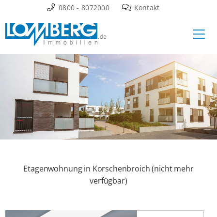
Zum
0800 - 8072000
Kontakt
Inhalt
Ha
springen
Etagenwohnung in Korschenbroich (nicht mehr
verfügbar)