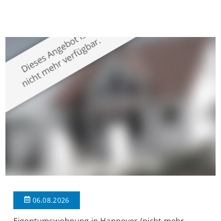
Krefeld-Bockum. Mit einer Wohnfläche von ca. 114 m²
überzeugt die Immobilie durch einen durchdachten Grundriss,
großzügige Räume und eine hochwertige Ausstattung, die
modernen Wohnkomfort mit einem stilvollen Ambiente
verbindet. Der […]
06.08.2026