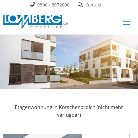
Zum
0800 - 8072000
Kontakt
Inhalt
Ha
springen
Etagenwohnung in Korschenbroich (nicht mehr
verfügbar)