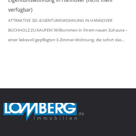
Eigentumswohnung in Hannover (nicht mehr
verfügbar)
ATTRAKTIVE 3Zi.-EIGENTUMSWOHNUNG IN HANNOVER
BUCHHOLZ ZU KAUFEN! Willkommen in Ihrem neuen Zuhause –
einer liebevoll gepflegten 3-Zimmer-Wohnung, die sofort das
Gefühl von Ankommen vermittelt. Der helle Flur mit
Einbauspots empfängt Sie herzlich und macht Lust auf mehr.
Das großzügige Wohnzimmer begeistert mit einem breiten
Fenster, viel Tageslicht und Blick ins satte Grün der Bäume – […]