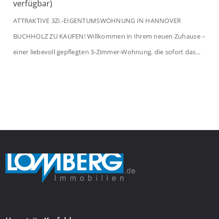
verfügbar)
ATTRAKTIVE 3Zi.-EIGENTUMSWOHNUNG IN HANNOVER
BUCHHOLZ ZU KAUFEN! Willkommen in Ihrem neuen Zuhause –
einer liebevoll gepflegten 3-Zimmer-Wohnung, die sofort das
Gefühl von Ankommen vermittelt. Der helle Flur mit
Einbauspots empfängt Sie herzlich und macht Lust auf mehr.
Das großzügige Wohnzimmer begeistert mit einem breiten
Fenster, viel Tageslicht und Blick ins satte Grün der Bäume – […]