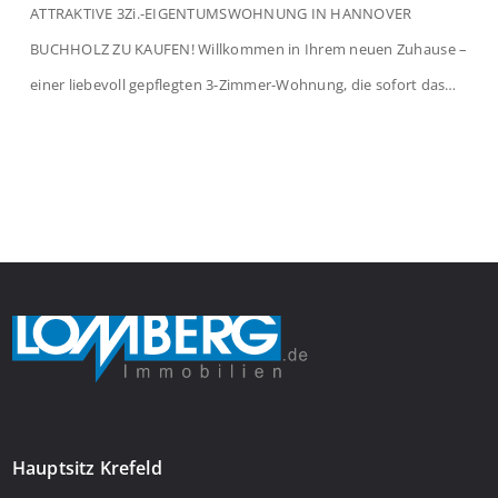
ATTRAKTIVE 3Zi.-EIGENTUMSWOHNUNG IN HANNOVER
BUCHHOLZ ZU KAUFEN! Willkommen in Ihrem neuen Zuhause –
einer liebevoll gepflegten 3-Zimmer-Wohnung, die sofort das
Gefühl von Ankommen vermittelt. Der helle Flur mit
Einbauspots empfängt Sie herzlich und macht Lust auf mehr.
Das großzügige Wohnzimmer begeistert mit einem breiten
Fenster, viel Tageslicht und Blick ins satte Grün der Bäume – […]
Hauptsitz Krefeld