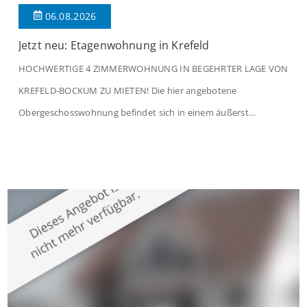
06.08.2026
Jetzt neu: Etagenwohnung in Krefeld
HOCHWERTIGE 4 ZIMMERWOHNUNG IN BEGEHRTER LAGE VON
KREFELD-BOCKUM ZU MIETEN! Die hier angebotene
Obergeschosswohnung befindet sich in einem äußerst
gepflegten Mehrfamilienhaus in begehrter Wohnlage von
Krefeld-Bockum. Mit einer Wohnfläche von ca. 114 m²
überzeugt die Immobilie durch einen durchdachten Grundriss,
großzügige Räume und eine hochwertige Ausstattung, die
modernen Wohnkomfort mit einem stilvollen Ambiente
verbindet. Der […]