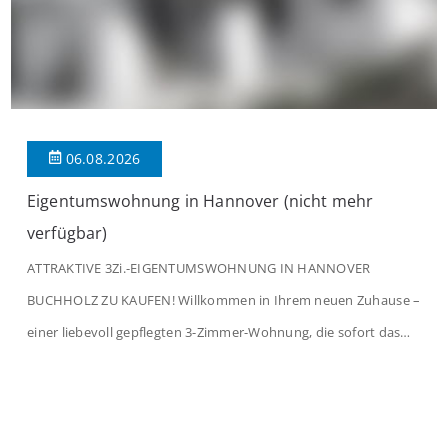
06.08.2026
Eigentumswohnung in Hannover (nicht mehr
verfügbar)
ATTRAKTIVE 3Zi.-EIGENTUMSWOHNUNG IN HANNOVER
BUCHHOLZ ZU KAUFEN! Willkommen in Ihrem neuen Zuhause –
einer liebevoll gepflegten 3-Zimmer-Wohnung, die sofort das
Gefühl von Ankommen vermittelt. Der helle Flur mit
Einbauspots empfängt Sie herzlich und macht Lust auf mehr.
Das großzügige Wohnzimmer begeistert mit einem breiten