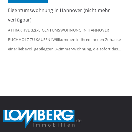
Eigentumswohnung in Hannover (nicht mehr
verfügbar)
ATTRAKTIVE 3Zi.-EIGENTUMSWOHNUNG IN HANNOVER
BUCHHOLZ ZU KAUFEN! Willkommen in Ihrem neuen Zuhause –
einer liebevoll gepflegten 3-Zimmer-Wohnung, die sofort das
Gefühl von Ankommen vermittelt. Der helle Flur mit
Einbauspots empfängt Sie herzlich und macht Lust auf mehr.
Das großzügige Wohnzimmer begeistert mit einem breiten
Fenster, viel Tageslicht und Blick ins satte Grün der Bäume – […]