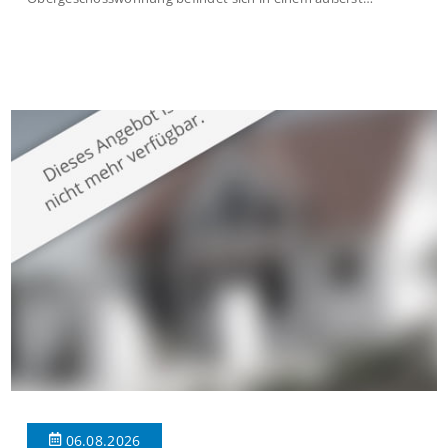
gepflegten Mehrfamilienhaus in begehrter Wohnlage von
Krefeld-Bockum. Mit einer Wohnfläche von ca. 114 m²
überzeugt die Immobilie durch einen durchdachten Grundriss,
großzügige Räume und eine hochwertige Ausstattung, die
modernen Wohnkomfort mit einem stilvollen Ambiente
verbindet. Der […]
06.08.2026