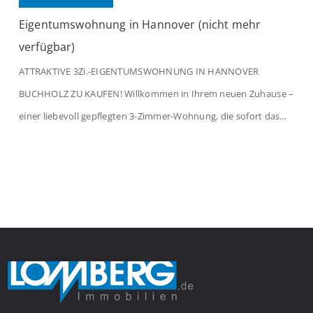
Eigentumswohnung in Hannover (nicht mehr
verfügbar)
ATTRAKTIVE 3Zi.-EIGENTUMSWOHNUNG IN HANNOVER
BUCHHOLZ ZU KAUFEN! Willkommen in Ihrem neuen Zuhause –
einer liebevoll gepflegten 3-Zimmer-Wohnung, die sofort das
Gefühl von Ankommen vermittelt. Der helle Flur mit
Einbauspots empfängt Sie herzlich und macht Lust auf mehr.
Das großzügige Wohnzimmer begeistert mit einem breiten
Fenster, viel Tageslicht und Blick ins satte Grün der Bäume – […]