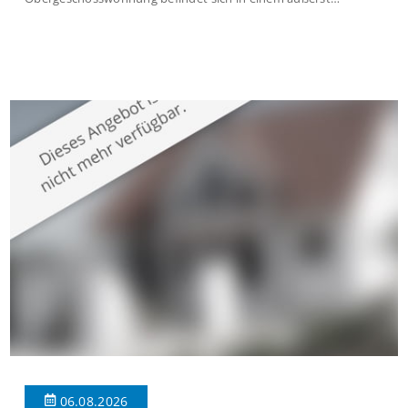
gepflegten Mehrfamilienhaus in begehrter Wohnlage von
Krefeld-Bockum. Mit einer Wohnfläche von ca. 114 m²
überzeugt die Immobilie durch einen durchdachten Grundriss,
großzügige Räume und eine hochwertige Ausstattung, die
modernen Wohnkomfort mit einem stilvollen Ambiente
verbindet. Der […]
06.08.2026