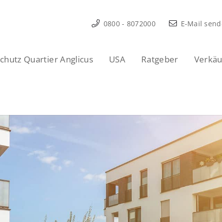
0800 - 8072000
E-Mail sen
hutz Quartier Anglicus
USA
Ratgeber
Verkäu