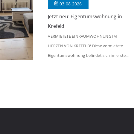
03.08.2026
Jetzt neu: Eigentumswohnung in
Krefeld
VERMIETETE EINRAUMWOHNUNG IM
HERZEN VON KREFELD! Diese vermietete
Eigentumswohnung befindet sich im ersten
Stock eines Mehrfamilienhauses aus dem
Jahr 1975 mit insgesamt 39 Wohneinheiten.
Die Wohnung verfügt über 35 m²
Wohnfläche., welche sich wie folgt aufteilen:
Beim Betreten der Wohnung befinden Sie
sich in einer praktischen Diele, welche
ausreichend Platz für eine Garderobe bietet.
Von […]