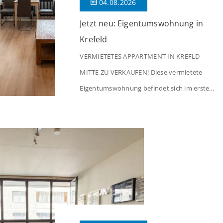
04.08.2026
Jetzt neu: Eigentumswohnung in
Krefeld
VERMIETETES APPARTMENT IN KREFLD-
MITTE ZU VERKAUFEN! Diese vermietete
Eigentumswohnung befindet sich im ersten
Stock eines Mehrfamilienhauses aus dem
Jahr 1975 mit insgesamt 39 Wohneinheiten
und 2 Ladenlokalen. Die Wohnung verfügt
über 34 m² Wohnfläche., welche sich wie
folgt aufteilen: Beim Betreten der Wohnung
befinden Sie sich in einer praktischen Diele,
welche ausreichend Platz für eine […]