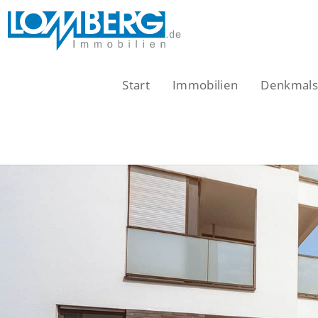
Zum
Inhalt
springen
Start
Immobilien
Denkmalsc