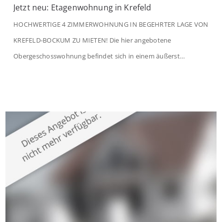
Jetzt neu: Etagenwohnung in Krefeld
HOCHWERTIGE 4 ZIMMERWOHNUNG IN BEGEHRTER LAGE VON
KREFELD-BOCKUM ZU MIETEN! Die hier angebotene
Obergeschosswohnung befindet sich in einem äußerst
gepflegten Mehrfamilienhaus in begehrter Wohnlage von
Krefeld-Bockum. Mit einer Wohnfläche von ca. 114 m²
überzeugt die Immobilie durch einen durchdachten Grundriss,
großzügige Räume und eine hochwertige Ausstattung, die
modernen Wohnkomfort mit einem stilvollen Ambiente
verbindet. Der […]