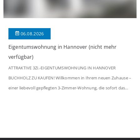
06.08.2026
Eigentumswohnung in Hannover (nicht mehr
verfügbar)
ATTRAKTIVE 3Zi.-EIGENTUMSWOHNUNG IN HANNOVER
BUCHHOLZ ZU KAUFEN! Willkommen in Ihrem neuen Zuhause –
einer liebevoll gepflegten 3-Zimmer-Wohnung, die sofort das
Gefühl von Ankommen vermittelt. Der helle Flur mit
Einbauspots empfängt Sie herzlich und macht Lust auf mehr.
Das großzügige Wohnzimmer begeistert mit einem breiten
Fenster, viel Tageslicht und Blick ins satte Grün der Bäume – […]