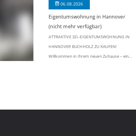
06.08.2026
[…]
Eigentumswohnung in Hannover
(nicht mehr verfügbar)
ATTRAKTIVE 3Zi.-EIGENTUMSWOHNUNG IN
HANNOVER BUCHHOLZ ZU KAUFEN!
Willkommen in Ihrem neuen Zuhause – einer
liebevoll gepflegten 3-Zimmer-Wohnung, die
sofort das Gefühl von Ankommen
vermittelt. Der helle Flur mit Einbauspots
empfängt Sie herzlich und macht Lust auf
mehr. Das großzügige Wohnzimmer
begeistert mit einem breiten Fenster, viel
Tageslicht und Blick ins satte Grün der
Bäume – […]