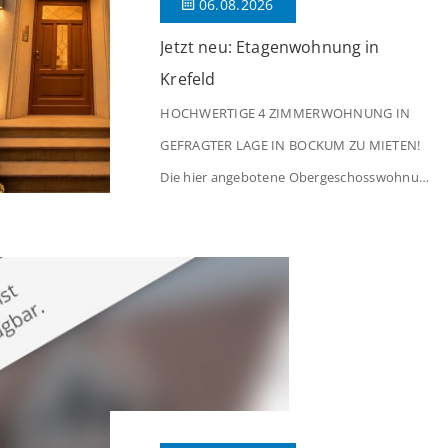
06.08.2026
Jetzt neu: Etagenwohnung in
Krefeld
HOCHWERTIGE 4 ZIMMERWOHNUNG IN
GEFRAGTER LAGE IN BOCKUM ZU MIETEN!
Die hier angebotene Obergeschosswohnung
befindet sich in einem äußerst gepflegten
Mehrfamilienhaus in begehrter Wohnlage
von Krefeld-Bockum. Mit einer Wohnfläche
von ca. 114 m² überzeugt die Immobilie
durch einen durchdachten Grundriss,
großzügige Räume und eine hochwertige
Ausstattung, die modernen Wohnkomfort
mit einem stilvollen Ambiente verbindet. Der