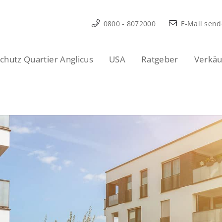
0800 - 8072000
E-Mail sen
hutz Quartier Anglicus
USA
Ratgeber
Verkäu