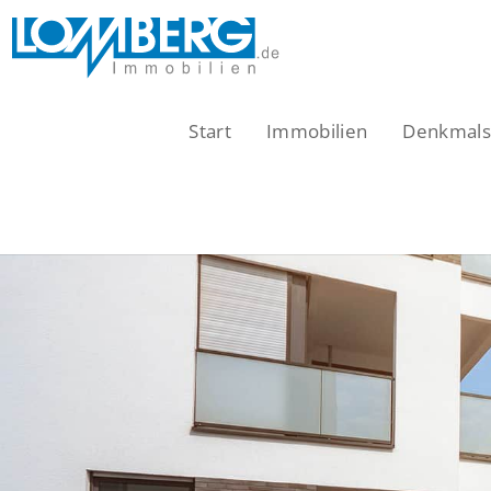
Zum
Inhalt
springen
Start
Immobilien
Denkmalsc