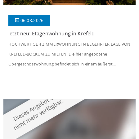
06.08.2026
Jetzt neu: Etagenwohnung in Krefeld
HOCHWERTIGE 4 ZIMMERWOHNUNG IN BEGEHRTER LAGE VON
KREFELD-BOCKUM ZU MIETEN! Die hier angebotene
Obergeschosswohnung befindet sich in einem äußerst
gepflegten Mehrfamilienhaus in begehrter Wohnlage von
Krefeld-Bockum. Mit einer Wohnfläche von ca. 114 m²
überzeugt die Immobilie durch einen durchdachten Grundriss,
großzügige Räume und eine hochwertige Ausstattung, die
modernen Wohnkomfort mit einem stilvollen Ambiente
verbindet. Der […]