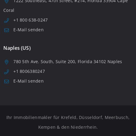
1222 Southeast, 47th Street, #214, Florida 33904 Cape
Coral
+1 800 638-0247
E-Mail senden
Naples (US)
780 5th Ave. South, Suite 200, Florida 34102 Naples
+1 8006380247
E-Mail senden
Ihr Immobilienmakler für Krefeld, Düsseldorf, Meerbusch,
Kempen & den Niederrhein.