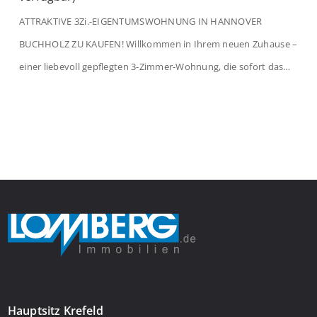
ATTRAKTIVE 3Zi.-EIGENTUMSWOHNUNG IN HANNOVER
BUCHHOLZ ZU KAUFEN! Willkommen in Ihrem neuen Zuhause –
einer liebevoll gepflegten 3-Zimmer-Wohnung, die sofort das
Gefühl von Ankommen vermittelt. Der helle Flur mit
Einbauspots empfängt Sie herzlich und macht Lust auf mehr.
Das großzügige Wohnzimmer begeistert mit einem breiten
Fenster, viel Tageslicht und Blick ins satte Grün der Bäume – […]
Hauptsitz Krefeld