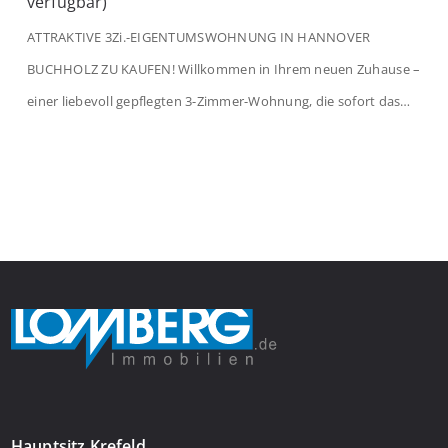
verfügbar)
ATTRAKTIVE 3Zi.-EIGENTUMSWOHNUNG IN HANNOVER
BUCHHOLZ ZU KAUFEN! Willkommen in Ihrem neuen Zuhause –
einer liebevoll gepflegten 3-Zimmer-Wohnung, die sofort das
Gefühl von Ankommen vermittelt. Der helle Flur mit
Einbauspots empfängt Sie herzlich und macht Lust auf mehr.
Das großzügige Wohnzimmer begeistert mit einem breiten
Fenster, viel Tageslicht und Blick ins satte Grün der Bäume – […]
Hauptsitz Krefeld