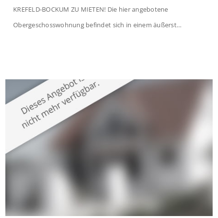
KREFELD-BOCKUM ZU MIETEN! Die hier angebotene
Obergeschosswohnung befindet sich in einem äußerst
gepflegten Mehrfamilienhaus in begehrter Wohnlage von
Krefeld-Bockum. Mit einer Wohnfläche von ca. 114 m²
überzeugt die Immobilie durch einen durchdachten Grundriss,
großzügige Räume und eine hochwertige Ausstattung, die
modernen Wohnkomfort mit einem stilvollen Ambiente
verbindet. Der […]