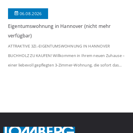
06.08.2026
Eigentumswohnung in Hannover (nicht mehr
verfügbar)
ATTRAKTIVE 3Zi.-EIGENTUMSWOHNUNG IN HANNOVER
BUCHHOLZ ZU KAUFEN! Willkommen in Ihrem neuen Zuhause –
einer liebevoll gepflegten 3-Zimmer-Wohnung, die sofort das
Gefühl von Ankommen vermittelt. Der helle Flur mit
Einbauspots empfängt Sie herzlich und macht Lust auf mehr.
Das großzügige Wohnzimmer begeistert mit einem breiten
Fenster, viel Tageslicht und Blick ins satte Grün der Bäume – […]