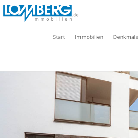
Zum
Inhalt
springen
Start
Immobilien
Denkmalsc