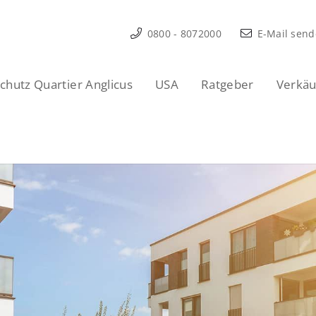
0800 - 8072000
E-Mail sen
hutz Quartier Anglicus
USA
Ratgeber
Verkäu