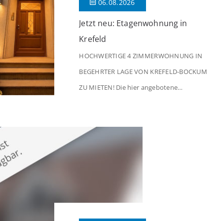
06.08.2026
Jetzt neu: Etagenwohnung in
Krefeld
HOCHWERTIGE 4 ZIMMERWOHNUNG IN
BEGEHRTER LAGE VON KREFELD-BOCKUM
ZU MIETEN! Die hier angebotene
Obergeschosswohnung befindet sich in
einem äußerst gepflegten Mehrfamilienhaus
in begehrter Wohnlage von Krefeld-Bockum.
Mit einer Wohnfläche von ca. 114 m²
überzeugt die Immobilie durch einen
durchdachten Grundriss, großzügige Räume
und eine hochwertige Ausstattung, die
modernen Wohnkomfort mit einem