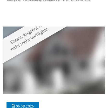
gepflegten Mehrfamilienhaus in begehrter Wohnlage von
Krefeld-Bockum. Mit einer Wohnfläche von ca. 114 m²
überzeugt die Immobilie durch einen durchdachten Grundriss,
großzügige Räume und eine hochwertige Ausstattung, die
modernen Wohnkomfort mit einem stilvollen Ambiente
verbindet. Der […]
06.08.2026