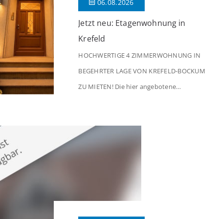
06.08.2026
Jetzt neu: Etagenwohnung in
Krefeld
HOCHWERTIGE 4 ZIMMERWOHNUNG IN
BEGEHRTER LAGE VON KREFELD-BOCKUM
ZU MIETEN! Die hier angebotene
Obergeschosswohnung befindet sich in
einem äußerst gepflegten Mehrfamilienhaus
in begehrter Wohnlage von Krefeld-Bockum.
Mit einer Wohnfläche von ca. 114 m²
überzeugt die Immobilie durch einen
durchdachten Grundriss, großzügige Räume
und eine hochwertige Ausstattung, die
modernen Wohnkomfort mit einem