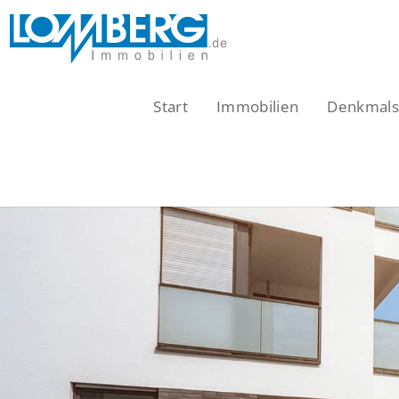
Zum
Inhalt
springen
Start
Immobilien
Denkmalsc