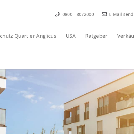
0800 - 8072000
E-Mail sen
hutz Quartier Anglicus
USA
Ratgeber
Verkäu