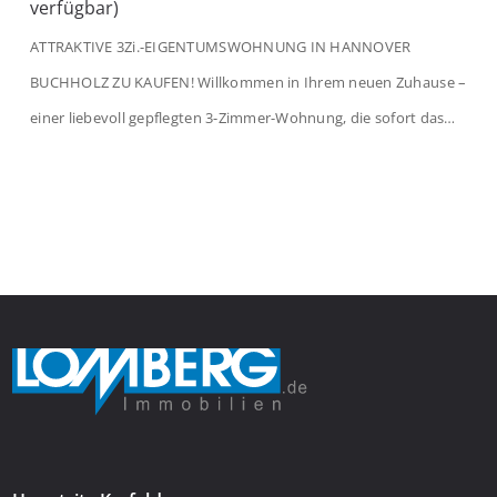
verfügbar)
ATTRAKTIVE 3Zi.-EIGENTUMSWOHNUNG IN HANNOVER
BUCHHOLZ ZU KAUFEN! Willkommen in Ihrem neuen Zuhause –
einer liebevoll gepflegten 3-Zimmer-Wohnung, die sofort das
Gefühl von Ankommen vermittelt. Der helle Flur mit
Einbauspots empfängt Sie herzlich und macht Lust auf mehr.
Das großzügige Wohnzimmer begeistert mit einem breiten
Fenster, viel Tageslicht und Blick ins satte Grün der Bäume – […]