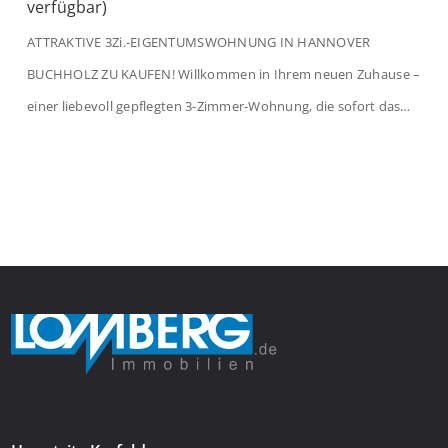
verfügbar)
ATTRAKTIVE 3Zi.-EIGENTUMSWOHNUNG IN HANNOVER
BUCHHOLZ ZU KAUFEN! Willkommen in Ihrem neuen Zuhause –
einer liebevoll gepflegten 3-Zimmer-Wohnung, die sofort das
Gefühl von Ankommen vermittelt. Der helle Flur mit
Einbauspots empfängt Sie herzlich und macht Lust auf mehr.
Das großzügige Wohnzimmer begeistert mit einem breiten
Fenster, viel Tageslicht und Blick ins satte Grün der Bäume – […]