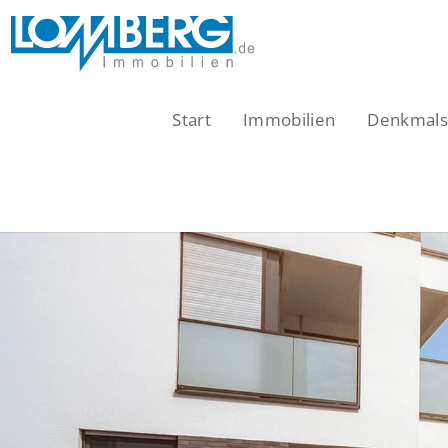
Zum
Inhalt
springen
Start
Immobilien
Denkmalsc