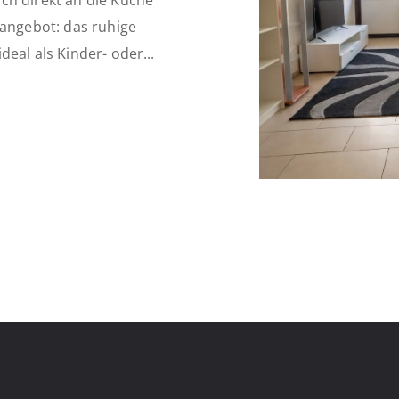
ch direkt an die Küche
mangebot: das ruhige
eal als Kinder- oder...