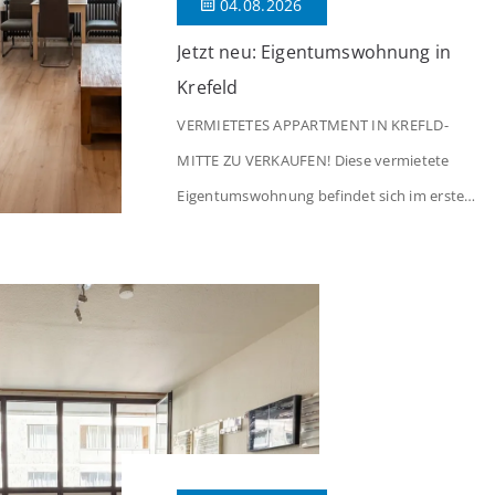
04.08.2026
Jetzt neu: Eigentumswohnung in
Krefeld
VERMIETETES APPARTMENT IN KREFLD-
MITTE ZU VERKAUFEN! Diese vermietete
Eigentumswohnung befindet sich im ersten
Stock eines Mehrfamilienhauses aus dem
Jahr 1975 mit insgesamt 39 Wohneinheiten
und 2 Ladenlokalen. Die Wohnung verfügt
über 34 m² Wohnfläche., welche sich wie
folgt aufteilen: Beim Betreten der Wohnung
befinden Sie sich in einer praktischen Diele,
welche ausreichend Platz für eine […]