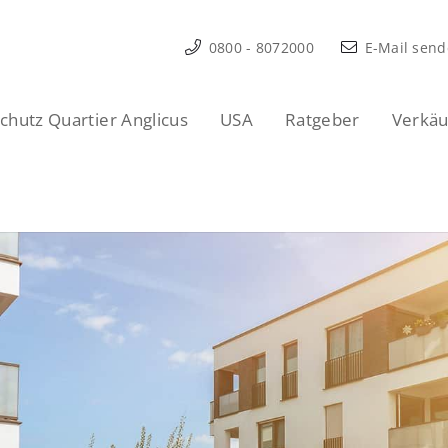
0800 - 8072000
E-Mail sen
hutz Quartier Anglicus
USA
Ratgeber
Verkäu