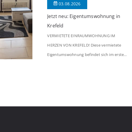
03.08.2026
Jetzt neu: Eigentumswohnung in
Krefeld
VERMIETETE EINRAUMWOHNUNG IM
HERZEN VON KREFELD! Diese vermietete
Eigentumswohnung befindet sich im ersten
Stock eines Mehrfamilienhauses aus dem
Jahr 1975 mit insgesamt 39 Wohneinheiten.
Die Wohnung verfügt über 35 m²
Wohnfläche., welche sich wie folgt aufteilen:
Beim Betreten der Wohnung befinden Sie
sich in einer praktischen Diele, welche
ausreichend Platz für eine Garderobe bietet.
Von […]