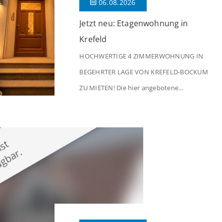
06.08.2026
Jetzt neu: Etagenwohnung in
Krefeld
HOCHWERTIGE 4 ZIMMERWOHNUNG IN
BEGEHRTER LAGE VON KREFELD-BOCKUM
ZU MIETEN! Die hier angebotene
Obergeschosswohnung befindet sich in
einem äußerst gepflegten Mehrfamilienhaus
in begehrter Wohnlage von Krefeld-Bockum.
Mit einer Wohnfläche von ca. 114 m²
überzeugt die Immobilie durch einen
durchdachten Grundriss, großzügige Räume
und eine hochwertige Ausstattung, die
modernen Wohnkomfort mit einem