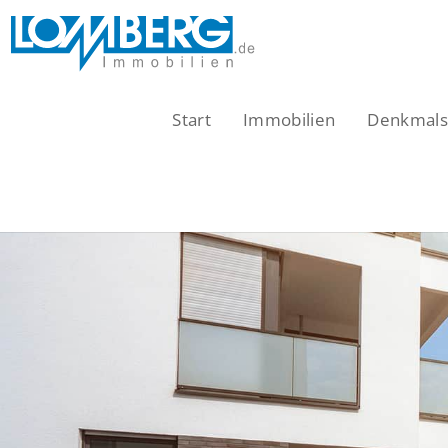
Zum
Inhalt
springen
Start
Immobilien
Denkmalsc