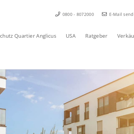
0800 - 8072000
E-Mail sen
hutz Quartier Anglicus
USA
Ratgeber
Verkäu