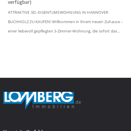
verfügbar)
ATTRAKTIVE 3Zi.-EIGENTUMSWOHNUNG IN HANNOVER
BUCHHOLZ ZU KAUFEN! Willkommen in Ihrem neuen Zuhause –
einer liebevoll gepflegten 3-Zimmer-Wohnung, die sofort das
Gefühl von Ankommen vermittelt. Der helle Flur mit
Einbauspots empfängt Sie herzlich und macht Lust auf mehr.
Das großzügige Wohnzimmer begeistert mit einem breiten
Fenster, viel Tageslicht und Blick ins satte Grün der Bäume – […]