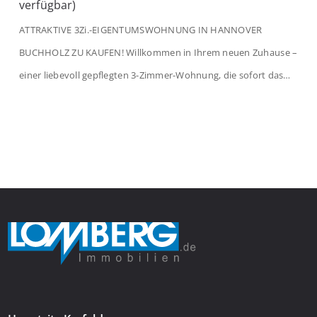
verfügbar)
ATTRAKTIVE 3Zi.-EIGENTUMSWOHNUNG IN HANNOVER
BUCHHOLZ ZU KAUFEN! Willkommen in Ihrem neuen Zuhause –
einer liebevoll gepflegten 3-Zimmer-Wohnung, die sofort das
Gefühl von Ankommen vermittelt. Der helle Flur mit
Einbauspots empfängt Sie herzlich und macht Lust auf mehr.
Das großzügige Wohnzimmer begeistert mit einem breiten
Fenster, viel Tageslicht und Blick ins satte Grün der Bäume – […]