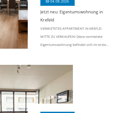
04.08.2026
Jetzt neu: Eigentumswohnung in
Krefeld
VERMIETETES APPARTMENT IN KREFLD-
MITTE ZU VERKAUFEN! Diese vermietete
Eigentumswohnung befindet sich im ersten
Stock eines Mehrfamilienhauses aus dem
Jahr 1975 mit insgesamt 39 Wohneinheiten
und 2 Ladenlokalen. Die Wohnung verfügt
über 34 m² Wohnfläche., welche sich wie
folgt aufteilen: Beim Betreten der Wohnung
befinden Sie sich in einer praktischen Diele,
welche ausreichend Platz für eine […]