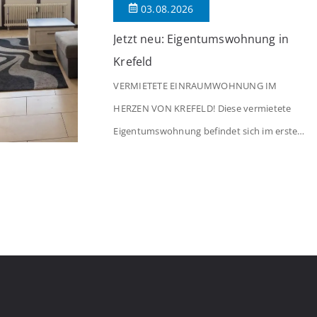
03.08.2026
Jetzt neu: Eigentumswohnung in
Krefeld
VERMIETETE EINRAUMWOHNUNG IM
HERZEN VON KREFELD! Diese vermietete
Eigentumswohnung befindet sich im ersten
Stock eines Mehrfamilienhauses aus dem
Jahr 1975 mit insgesamt 39 Wohneinheiten.
Die Wohnung verfügt über 35 m²
Wohnfläche., welche sich wie folgt aufteilen:
Beim Betreten der Wohnung befinden Sie
sich in einer praktischen Diele, welche
ausreichend Platz für eine Garderobe bietet.
Von […]