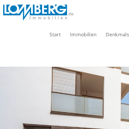
Zum
Inhalt
springen
Start
Immobilien
Denkmalsc