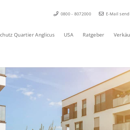
0800 - 8072000
E-Mail sen
hutz Quartier Anglicus
USA
Ratgeber
Verkäu