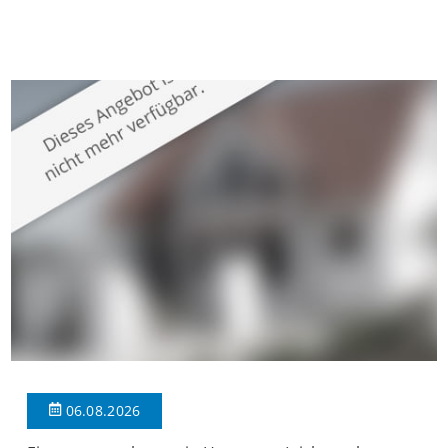
gepflegten Mehrfamilienhaus in begehrter Wohnlage von
Krefeld-Bockum. Mit einer Wohnfläche von ca. 114 m²
überzeugt die Immobilie durch einen durchdachten Grundriss,
großzügige Räume und eine hochwertige Ausstattung, die
modernen Wohnkomfort mit einem stilvollen Ambiente
verbindet. Der […]
06.08.2026