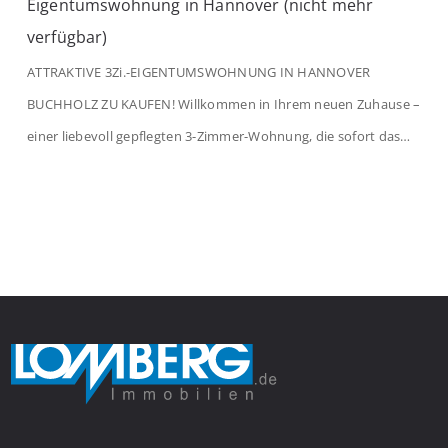
Eigentumswohnung in Hannover (nicht mehr
verfügbar)
ATTRAKTIVE 3Zi.-EIGENTUMSWOHNUNG IN HANNOVER
BUCHHOLZ ZU KAUFEN! Willkommen in Ihrem neuen Zuhause –
einer liebevoll gepflegten 3-Zimmer-Wohnung, die sofort das
Gefühl von Ankommen vermittelt. Der helle Flur mit
Einbauspots empfängt Sie herzlich und macht Lust auf mehr.
Das großzügige Wohnzimmer begeistert mit einem breiten
Fenster, viel Tageslicht und Blick ins satte Grün der Bäume – […]