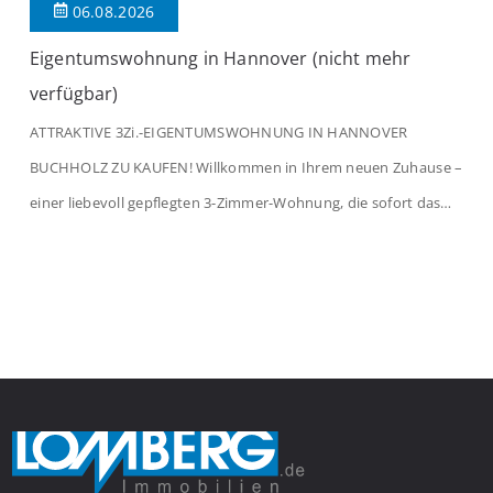
06.08.2026
Eigentumswohnung in Hannover (nicht mehr
verfügbar)
ATTRAKTIVE 3Zi.-EIGENTUMSWOHNUNG IN HANNOVER
BUCHHOLZ ZU KAUFEN! Willkommen in Ihrem neuen Zuhause –
einer liebevoll gepflegten 3-Zimmer-Wohnung, die sofort das
Gefühl von Ankommen vermittelt. Der helle Flur mit
Einbauspots empfängt Sie herzlich und macht Lust auf mehr.
Das großzügige Wohnzimmer begeistert mit einem breiten
Fenster, viel Tageslicht und Blick ins satte Grün der Bäume – […]