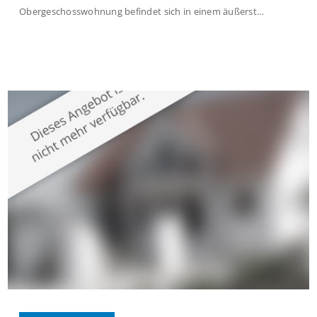
Obergeschosswohnung befindet sich in einem äußerst
gepflegten Mehrfamilienhaus in begehrter Wohnlage von
Krefeld-Bockum. Mit einer Wohnfläche von ca. 114 m²
überzeugt die Immobilie durch einen durchdachten Grundriss,
großzügige Räume und eine hochwertige Ausstattung, die
modernen Wohnkomfort mit einem stilvollen Ambiente
verbindet. Der […]