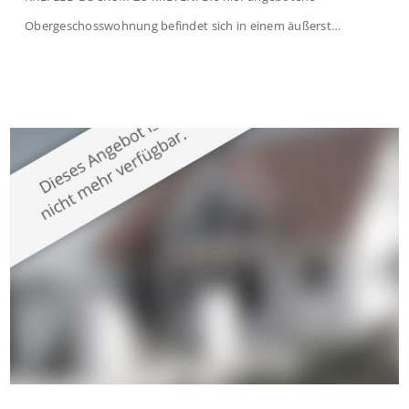
Obergeschosswohnung befindet sich in einem äußerst
gepflegten Mehrfamilienhaus in begehrter Wohnlage von
Krefeld-Bockum. Mit einer Wohnfläche von ca. 114 m²
überzeugt die Immobilie durch einen durchdachten Grundriss,
großzügige Räume und eine hochwertige Ausstattung, die
modernen Wohnkomfort mit einem stilvollen Ambiente
verbindet. Der […]