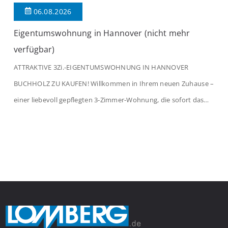
06.08.2026
Eigentumswohnung in Hannover (nicht mehr
verfügbar)
ATTRAKTIVE 3Zi.-EIGENTUMSWOHNUNG IN HANNOVER
BUCHHOLZ ZU KAUFEN! Willkommen in Ihrem neuen Zuhause –
einer liebevoll gepflegten 3-Zimmer-Wohnung, die sofort das
Gefühl von Ankommen vermittelt. Der helle Flur mit
Einbauspots empfängt Sie herzlich und macht Lust auf mehr.
Das großzügige Wohnzimmer begeistert mit einem breiten
Fenster, viel Tageslicht und Blick ins satte Grün der Bäume – […]