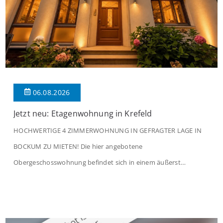
06.08.2026
Jetzt neu: Etagenwohnung in Krefeld
HOCHWERTIGE 4 ZIMMERWOHNUNG IN GEFRAGTER LAGE IN
BOCKUM ZU MIETEN! Die hier angebotene
Obergeschosswohnung befindet sich in einem äußerst
gepflegten Mehrfamilienhaus in begehrter Wohnlage von
Krefeld-Bockum. Mit einer Wohnfläche von ca. 114 m²
überzeugt die Immobilie durch einen durchdachten Grundriss,