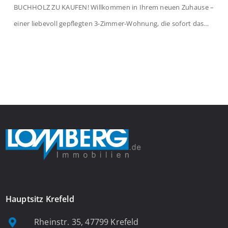
BUCHHOLZ ZU KAUFEN! Willkommen in Ihrem neuen Zuhause –
einer liebevoll gepflegten 3-Zimmer-Wohnung, die sofort das
Gefühl von Ankommen vermittelt. Der helle Flur mit
Einbauspots empfängt Sie herzlich und macht Lust auf mehr.
Das großzügige Wohnzimmer begeistert mit einem breiten
Fenster, viel Tageslicht und Blick ins satte Grün der Bäume – […]
Hauptsitz Krefeld
Rheinstr. 35, 47799 Krefeld