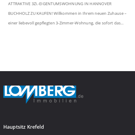
ATTRAKTIVE 3Zi.-EIGENTUMSWOHNUNG IN HANNOVER
BUCHHOLZ ZU KAUFEN! Willkommen in Ihrem neuen Zuhause –
einer liebevoll gepflegten 3-Zimmer-Wohnung, die sofort das
Gefühl von Ankommen vermittelt. Der helle Flur mit
Einbauspots empfängt Sie herzlich und macht Lust auf mehr.
Das großzügige Wohnzimmer begeistert mit einem breiten
Fenster, viel Tageslicht und Blick ins satte Grün der Bäume – […]
Hauptsitz Krefeld