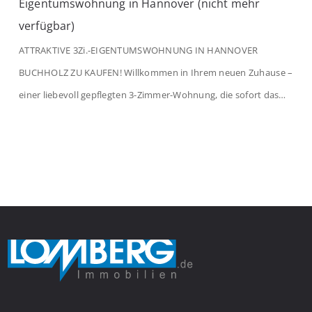
Eigentumswohnung in Hannover (nicht mehr
verfügbar)
ATTRAKTIVE 3Zi.-EIGENTUMSWOHNUNG IN HANNOVER
BUCHHOLZ ZU KAUFEN! Willkommen in Ihrem neuen Zuhause –
einer liebevoll gepflegten 3-Zimmer-Wohnung, die sofort das
Gefühl von Ankommen vermittelt. Der helle Flur mit
Einbauspots empfängt Sie herzlich und macht Lust auf mehr.
Das großzügige Wohnzimmer begeistert mit einem breiten
Fenster, viel Tageslicht und Blick ins satte Grün der Bäume – […]