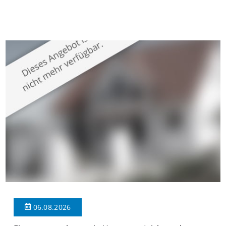
gepflegten Mehrfamilienhaus in begehrter Wohnlage von
Krefeld-Bockum. Mit einer Wohnfläche von ca. 114 m²
überzeugt die Immobilie durch einen durchdachten Grundriss,
großzügige Räume und eine hochwertige Ausstattung, die
modernen Wohnkomfort mit einem stilvollen Ambiente
verbindet. Der […]
06.08.2026