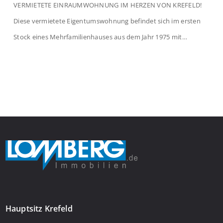
VERMIETETE EINRAUMWOHNUNG IM HERZEN VON KREFELD!
Diese vermietete Eigentumswohnung befindet sich im ersten
Stock eines Mehrfamilienhauses aus dem Jahr 1975 mit
insgesamt 39 Wohneinheiten. Die Wohnung verfügt über 35 m²
Wohnfläche., welche sich wie folgt aufteilen: Beim Betreten der
Wohnung befinden Sie sich in einer praktischen Diele, welche
ausreichend Platz für eine Garderobe bietet. Von […]
Hauptsitz Krefeld