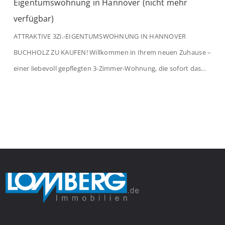
Eigentumswohnung in Hannover (nicht mehr
verfügbar)
ATTRAKTIVE 3Zi.-EIGENTUMSWOHNUNG IN HANNOVER
BUCHHOLZ ZU KAUFEN! Willkommen in Ihrem neuen Zuhause –
einer liebevoll gepflegten 3-Zimmer-Wohnung, die sofort das
Gefühl von Ankommen vermittelt. Der helle Flur mit
Einbauspots empfängt Sie herzlich und macht Lust auf mehr.
Das großzügige Wohnzimmer begeistert mit einem breiten
Fenster, viel Tageslicht und Blick ins satte Grün der Bäume – […]