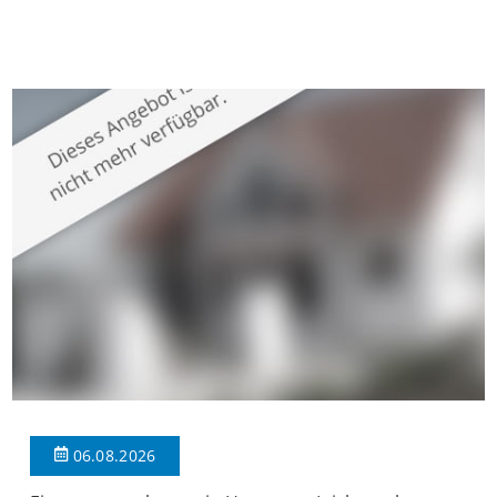
gepflegten Mehrfamilienhaus in begehrter Wohnlage von
Krefeld-Bockum. Mit einer Wohnfläche von ca. 114 m²
überzeugt die Immobilie durch einen durchdachten Grundriss,
großzügige Räume und eine hochwertige Ausstattung, die
modernen Wohnkomfort mit einem stilvollen Ambiente
verbindet. Der […]
06.08.2026