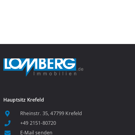
Gefühl von Ankommen vermittelt. Der helle Flur mit
Einbauspots empfängt Sie herzlich und macht Lust auf mehr.
Das großzügige Wohnzimmer begeistert mit einem breiten
Fenster, viel Tageslicht und Blick ins satte Grün der Bäume – […]
Hauptsitz Krefeld
Rheinstr. 35, 47799 Krefeld
+49 2151-80720
E-Mail senden