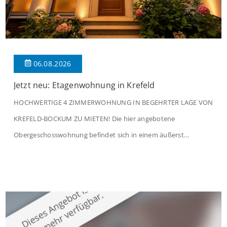
06.08.2026
Jetzt neu: Etagenwohnung in Krefeld
HOCHWERTIGE 4 ZIMMERWOHNUNG IN BEGEHRTER LAGE VON
KREFELD-BOCKUM ZU MIETEN! Die hier angebotene
Obergeschosswohnung befindet sich in einem äußerst
gepflegten Mehrfamilienhaus in begehrter Wohnlage von
Krefeld-Bockum. Mit einer Wohnfläche von ca. 114 m²
überzeugt die Immobilie durch einen durchdachten Grundriss,
großzügige Räume und eine hochwertige Ausstattung, die
modernen Wohnkomfort mit einem stilvollen Ambiente